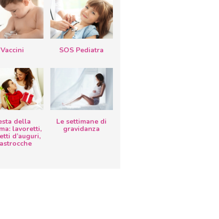
Vaccini
SOS Pediatra
esta della
Le settimane di
a: lavoretti,
gravidanza
etti d’auguri,
lastrocche