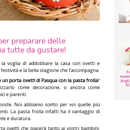
per preparare delle
a tutte da gustare!
 la voglia di addobbare la casa con ovetti e
 festività e la bella stagione che l’accompagna.
F
mamm
 un porta ovetti di Pasqua con la pasta frolla
?
bigli
fi
lizzarlo come decorazione, o ancora come
ci e parenti.
ste. Noi abbiamo scelto per voi quelle più
enti. La pasta frolla infatti ha il vantaggio di
nte e duratura.
ta ovetti che piacerà tanto ai vostri bambini,