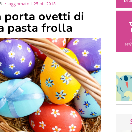
DI 
6
aggiornato il
25 ott 2018
 porta ovetti di
 pasta frolla
C
PES