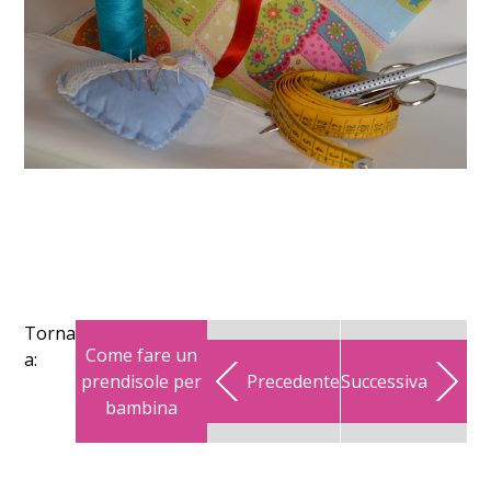
Torna
Come fare un
a:
prendisole per
Precedente
Successiva
bambina