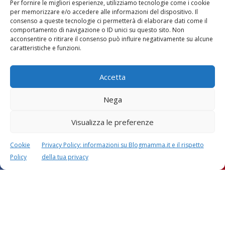
Per fornire le migliori esperienze, utilizziamo tecnologie come i cookie
per memorizzare e/o accedere alle informazioni del dispositivo. Il
consenso a queste tecnologie ci permetterà di elaborare dati come il
comportamento di navigazione o ID unici su questo sito. Non
acconsentire o ritirare il consenso può influire negativamente su alcune
Vaccini
SOS Pediatra
caratteristiche e funzioni.
Accetta
Nega
Visualizza le preferenze
Festa della mamma:
Le settimane di
lavoretti, biglietti
gravidanza
d’auguri, filastrocche
Cookie
Privacy Policy: informazioni su Blogmamma.it e il rispetto
Policy
della tua privacy
Chi siamo
Contatti
Privacy & Cookie Policy
Modifica il consenso
Cookie Policy (UE)