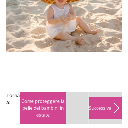
Torna
Come proteggere la
a:
pelle dei bambini in
Successiva
estate