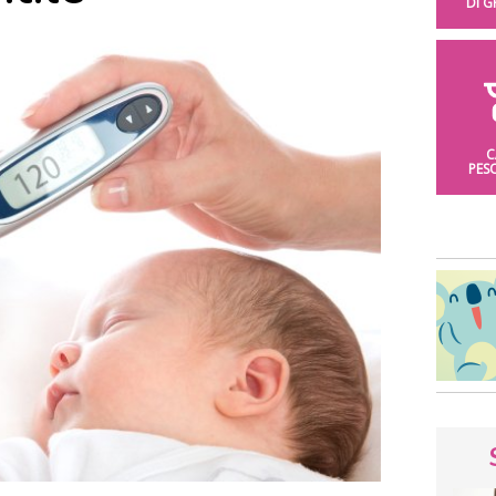
DI 
C
PES