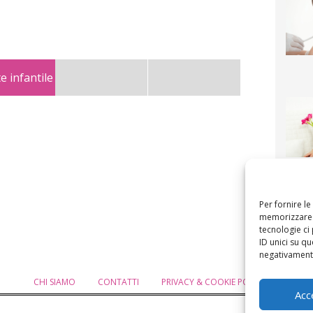
e infantile
F
mamm
bigli
fi
Per fornire l
memorizzare e
tecnologie ci
ID unici su qu
negativamente
CHI SIAMO
CONTATTI
PRIVACY & COOKIE POLICY
MODIF
Acc