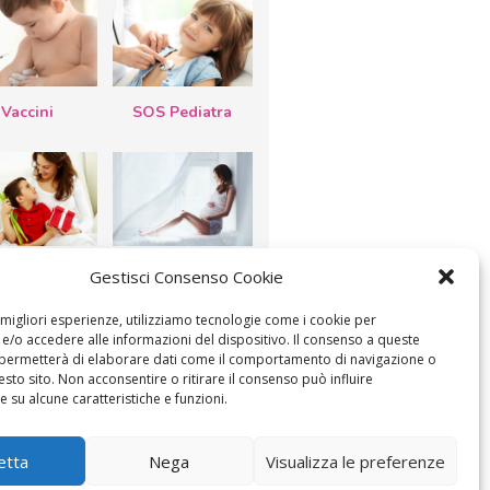
Vaccini
SOS Pediatra
esta della
Le settimane di
Gestisci Consenso Cookie
a: lavoretti,
gravidanza
etti d’auguri,
lastrocche
e migliori esperienze, utilizziamo tecnologie come i cookie per
/o accedere alle informazioni del dispositivo. Il consenso a queste
 permetterà di elaborare dati come il comportamento di navigazione o
esto sito. Non acconsentire o ritirare il consenso può influire
 su alcune caratteristiche e funzioni.
ICA IL CONSENSO
COOKIE POLICY (UE)
etta
Nega
Visualizza le preferenze