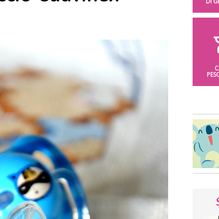
DI 
C
PES