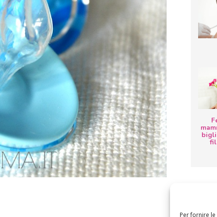
F
mamm
bigli
fi
Per fornire l