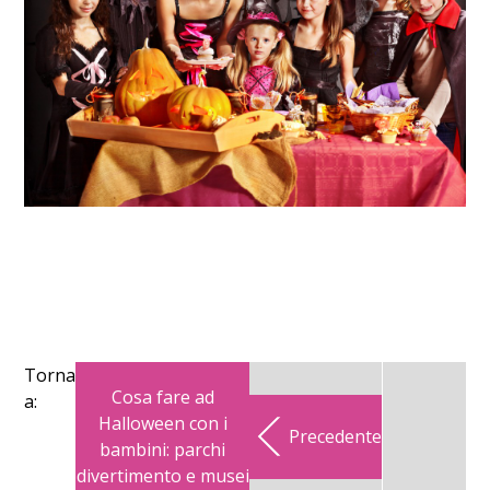
Torna
Cosa fare ad
a:
Halloween con i
Precedente
bambini: parchi
divertimento e musei