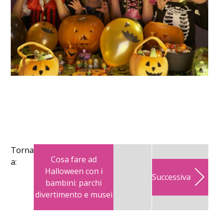
Torna
Cosa fare ad
a:
Halloween con i
Successiva
bambini: parchi
divertimento e musei