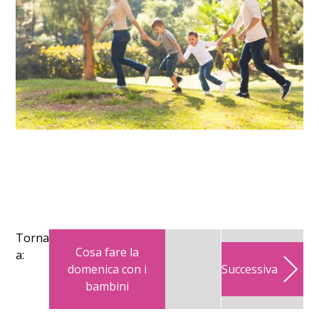
Torna
Cosa fare la
a:
domenica con i
Successiva
bambini