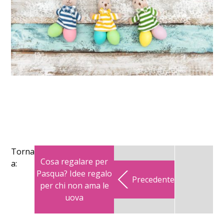
Torna
Cosa regalare per
a:
Pasqua? Idee regalo
Precedente
per chi non ama le
uova