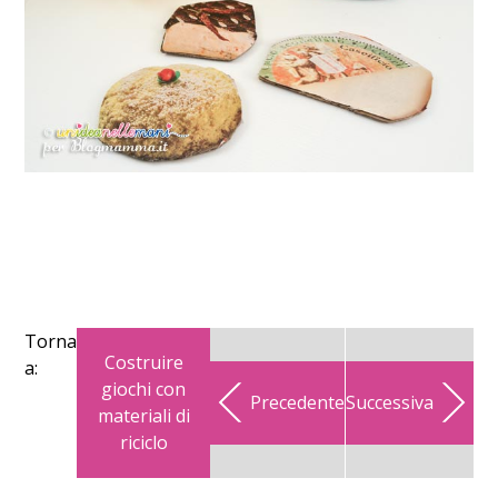
Torna
Costruire
a:
giochi con
Precedente
Successiva
materiali di
riciclo