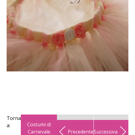
Torna
Costumi di
a:
Carnevale
Precedente
Successiva