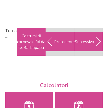
Torna
Costumi di
a:
carnevale fai da
Precedente
Successiva
te: Barbapapà
Calcolatori