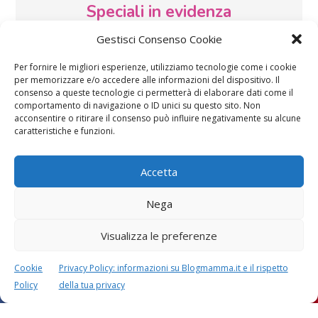
Speciali in evidenza
Gestisci Consenso Cookie
Per fornire le migliori esperienze, utilizziamo tecnologie come i cookie
per memorizzare e/o accedere alle informazioni del dispositivo. Il
consenso a queste tecnologie ci permetterà di elaborare dati come il
comportamento di navigazione o ID unici su questo sito. Non
acconsentire o ritirare il consenso può influire negativamente su alcune
Vaccini
SOS Pediatra
caratteristiche e funzioni.
Accetta
Nega
Visualizza le preferenze
Festa della mamma:
Le settimane di
lavoretti, biglietti
gravidanza
Cookie
Privacy Policy: informazioni su Blogmamma.it e il rispetto
d’auguri, filastrocche
Policy
della tua privacy