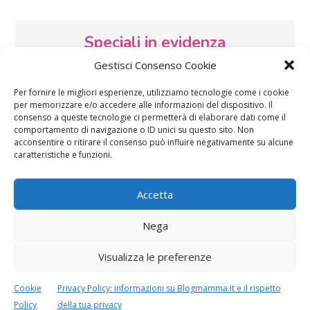
Speciali in evidenza
Gestisci Consenso Cookie
Per fornire le migliori esperienze, utilizziamo tecnologie come i cookie
per memorizzare e/o accedere alle informazioni del dispositivo. Il
consenso a queste tecnologie ci permetterà di elaborare dati come il
comportamento di navigazione o ID unici su questo sito. Non
acconsentire o ritirare il consenso può influire negativamente su alcune
caratteristiche e funzioni.
Vaccini
SOS Pediatra
Accetta
Nega
Visualizza le preferenze
Festa della mamma:
Le settimane di
lavoretti, biglietti
Cookie
Privacy Policy: informazioni su Blogmamma.it e il rispetto
gravidanza
d’auguri, filastrocche
Policy
della tua privacy