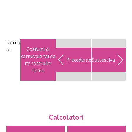
Torna
Costumi di
a:
carnevale fai da
Precedente
Successiva
te: costruire
l’elmo
Calcolatori