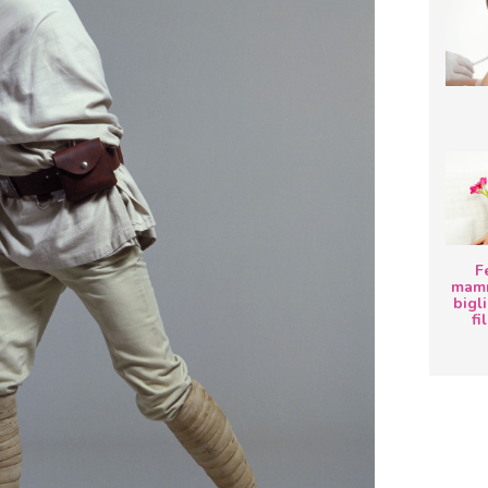
F
mamm
bigli
fi