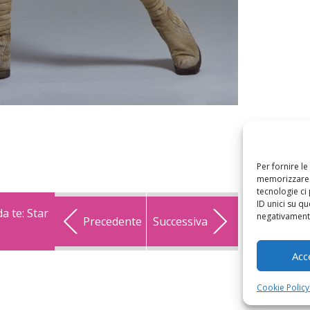
Per fornire l
memorizzare e
tecnologie ci
ID unici su qu
a te: Star
negativamente
Precedente
Successiva
Acc
Cookie Policy