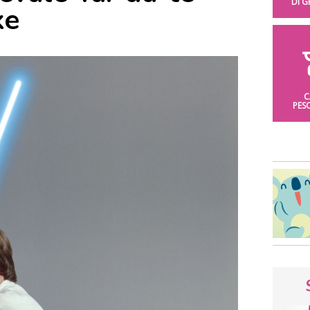
DI 
ke
C
PES