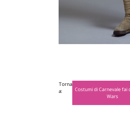
Torna
Costumi di Carnevale fai d
a:
Wars