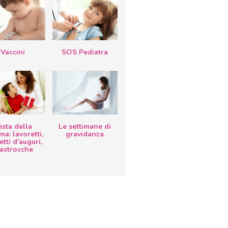
Vaccini
SOS Pediatra
esta della
Le settimane di
a: lavoretti,
gravidanza
etti d’auguri,
lastrocche