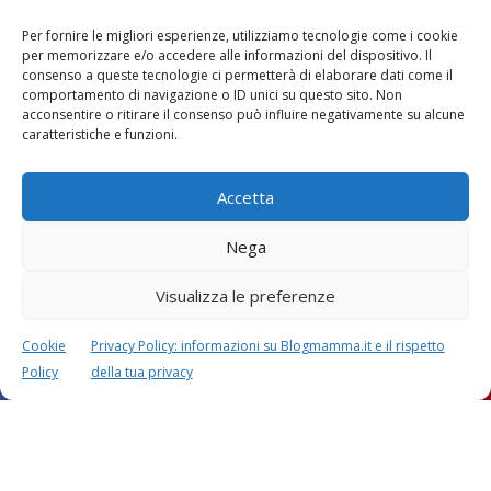
Per fornire le migliori esperienze, utilizziamo tecnologie come i cookie
per memorizzare e/o accedere alle informazioni del dispositivo. Il
consenso a queste tecnologie ci permetterà di elaborare dati come il
comportamento di navigazione o ID unici su questo sito. Non
acconsentire o ritirare il consenso può influire negativamente su alcune
Vaccini
SOS Pediatra
caratteristiche e funzioni.
Accetta
Nega
Visualizza le preferenze
Festa della mamma:
Le settimane di
lavoretti, biglietti
gravidanza
d’auguri, filastrocche
Cookie
Privacy Policy: informazioni su Blogmamma.it e il rispetto
Policy
della tua privacy
Chi siamo
Contatti
Privacy & Cookie Policy