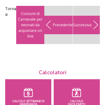
Torna
Costumi di
a:
Carnevale per
neonati da
Precedente
Successiva
acquistare on
line
Calcolatori
CALCOLO SETTIMANE DI
CALCOLO
GRAVIDANZA
DATA PARTO