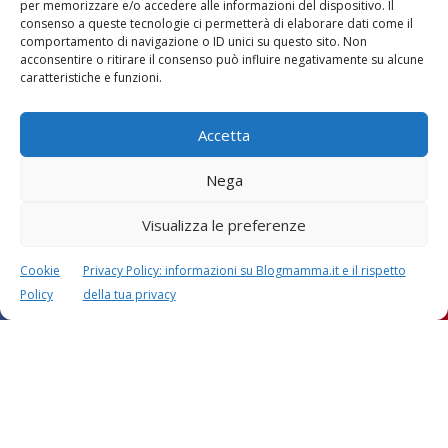
per memorizzare e/o accedere alle informazioni del dispositivo. Il
consenso a queste tecnologie ci permetterà di elaborare dati come il
comportamento di navigazione o ID unici su questo sito. Non
Vaccini
SOS Pediatra
acconsentire o ritirare il consenso può influire negativamente su alcune
caratteristiche e funzioni.
Accetta
Nega
Visualizza le preferenze
Festa della mamma:
Le settimane di
lavoretti, biglietti
gravidanza
d’auguri, filastrocche
Cookie
Privacy Policy: informazioni su Blogmamma.it e il rispetto
Policy
della tua privacy
Chi siamo
Contatti
Privacy & Cookie Policy
Modifica il consenso
Cookie Policy (UE)