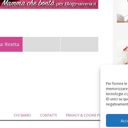
a: Ricetta
F
mamm
bigli
fi
Per fornire l
memorizzare e
tecnologie ci
ID unici su qu
negativamente
CHI SIAMO
CONTATTI
PRIVACY & COOKIE POLICY
MODIF
Acc