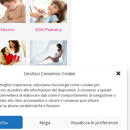
Vaccini
SOS Pediatra
esta della
Le settimane di
Gestisci Consenso Cookie
a: lavoretti,
gravidanza
etti d’auguri,
lastrocche
e migliori esperienze, utilizziamo tecnologie come i cookie per
/o accedere alle informazioni del dispositivo. Il consenso a queste
 permetterà di elaborare dati come il comportamento di navigazione o
esto sito. Non acconsentire o ritirare il consenso può influire
 su alcune caratteristiche e funzioni.
ICA IL CONSENSO
COOKIE POLICY (UE)
etta
Nega
Visualizza le preferenze