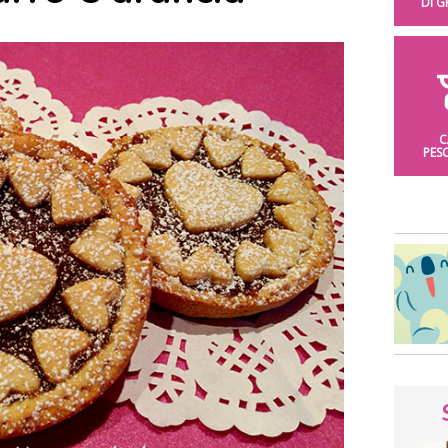
DI 
C
PES