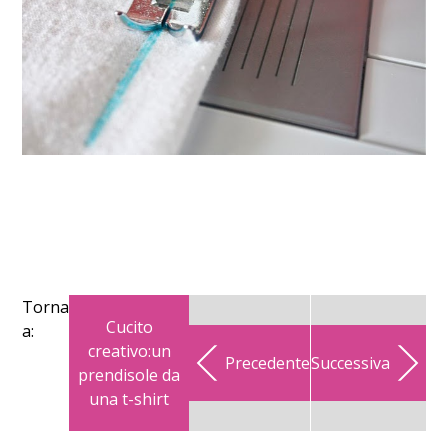
Torna
Cucito
a:
creativo:un
Precedente
Successiva
prendisole da
una t-shirt