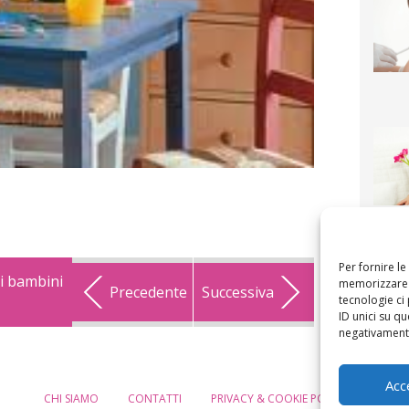
F
mamm
bigli
fi
Per fornire l
i bambini
memorizzare e
Precedente
Successiva
tecnologie ci
ID unici su qu
negativamente
Acc
CHI SIAMO
CONTATTI
PRIVACY & COOKIE POLICY
MODIF