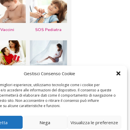
Vaccini
SOS Pediatra
esta della
Le settimane di
Gestisci Consenso Cookie
a: lavoretti,
gravidanza
etti d’auguri,
lastrocche
e migliori esperienze, utilizziamo tecnologie come i cookie per
/o accedere alle informazioni del dispositivo. Il consenso a queste
 permetterà di elaborare dati come il comportamento di navigazione o
esto sito. Non acconsentire o ritirare il consenso può influire
 su alcune caratteristiche e funzioni.
etta
Nega
Visualizza le preferenze
ICA IL CONSENSO
COOKIE POLICY (UE)