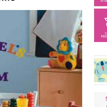
DI 
C
PES