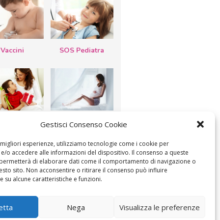
Vaccini
SOS Pediatra
esta della
Le settimane di
Gestisci Consenso Cookie
a: lavoretti,
gravidanza
etti d’auguri,
lastrocche
e migliori esperienze, utilizziamo tecnologie come i cookie per
/o accedere alle informazioni del dispositivo. Il consenso a queste
 permetterà di elaborare dati come il comportamento di navigazione o
esto sito. Non acconsentire o ritirare il consenso può influire
 su alcune caratteristiche e funzioni.
ICA IL CONSENSO
COOKIE POLICY (UE)
etta
Nega
Visualizza le preferenze