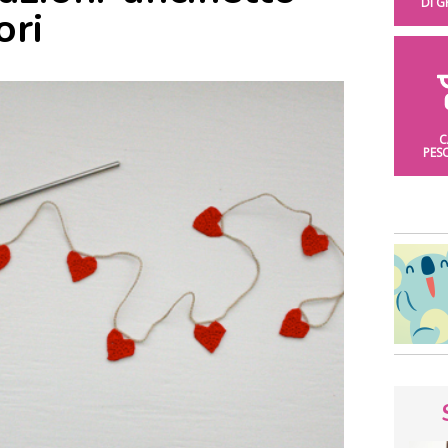
DI 
ori
C
PES