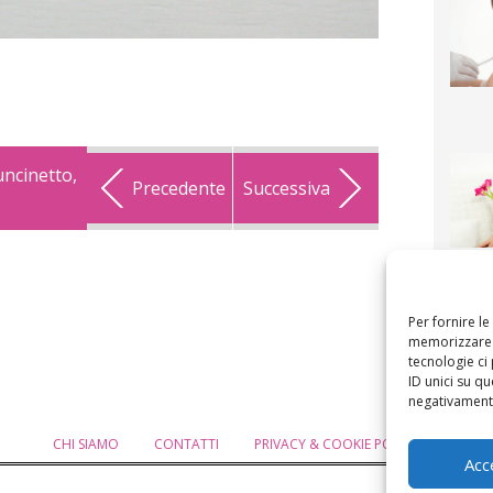
uncinetto,
Precedente
Successiva
F
mamm
bigli
fi
Per fornire l
memorizzare e
tecnologie ci
ID unici su qu
negativamente
CHI SIAMO
CONTATTI
PRIVACY & COOKIE POLICY
MODIF
Acc