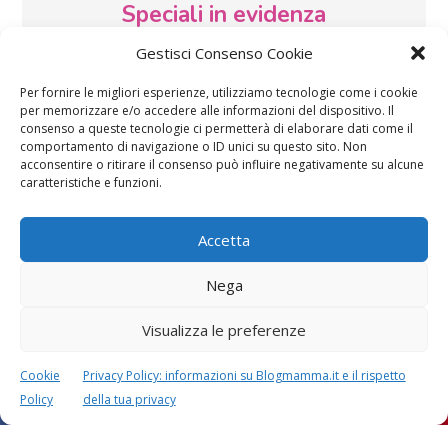
Speciali in evidenza
Gestisci Consenso Cookie
Per fornire le migliori esperienze, utilizziamo tecnologie come i cookie
per memorizzare e/o accedere alle informazioni del dispositivo. Il
consenso a queste tecnologie ci permetterà di elaborare dati come il
comportamento di navigazione o ID unici su questo sito. Non
acconsentire o ritirare il consenso può influire negativamente su alcune
Vaccini
SOS Pediatra
caratteristiche e funzioni.
Accetta
Nega
Visualizza le preferenze
Festa della mamma:
Le settimane di
lavoretti, biglietti
gravidanza
Cookie
Privacy Policy: informazioni su Blogmamma.it e il rispetto
d’auguri, filastrocche
Policy
della tua privacy