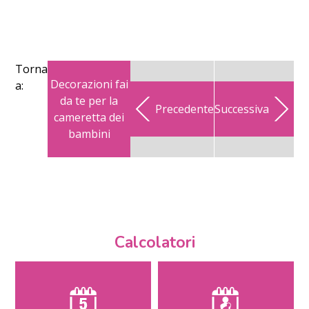
Torna
Decorazioni fai
a:
da te per la
Precedente
Successiva
cameretta dei
bambini
Calcolatori