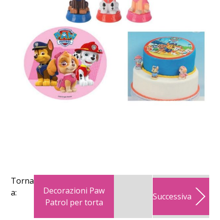
Torna
Decorazioni Paw
a:
Successiva
Patrol per torta