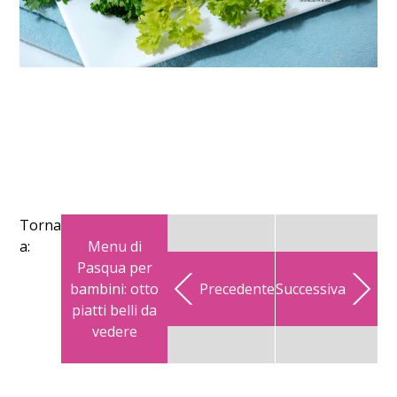
Torna
Menu di
a:
Pasqua per
bambini: otto
Precedente
Successiva
piatti belli da
vedere