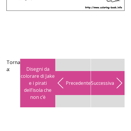
Torna
Disegni da
a:
colorare di Jake
e i pirati
Precedente
Successiva
dell’isola che
non c’è