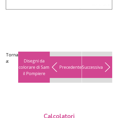
Torna
Disegni da
a:
colorare di Sam
Precedente
Successiva
il Pompiere
Calcolatori