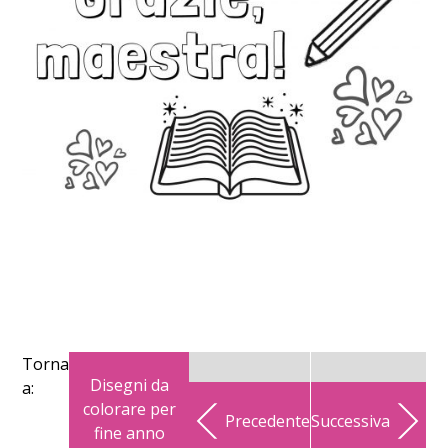
Torna
Disegni da
a:
colorare per
Precedente
Successiva
fine anno