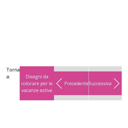
Torna
Disegni da
a:
colorare per le
Precedente
Successiva
vacanze estive