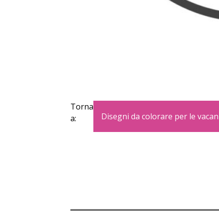
Torna
Disegni da colorare per le vacan
a: