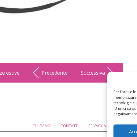
ze estive
Precedente
Successiva
Per fornire l
memorizzare e
tecnologie ci
ID unici su qu
negativamente
CHI SIAMO
CONTATTI
PRIVACY & COOKIE POLICY
Acc