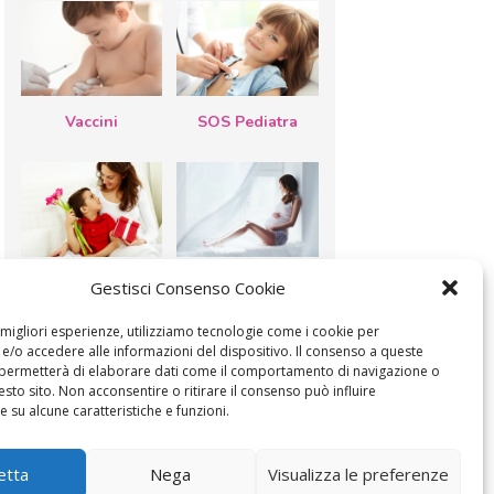
Vaccini
SOS Pediatra
Festa della
Le settimane di
Gestisci Consenso Cookie
mamma: lavoretti,
gravidanza
biglietti d’auguri,
filastrocche
e migliori esperienze, utilizziamo tecnologie come i cookie per
/o accedere alle informazioni del dispositivo. Il consenso a queste
 permetterà di elaborare dati come il comportamento di navigazione o
esto sito. Non acconsentire o ritirare il consenso può influire
 su alcune caratteristiche e funzioni.
MODIFICA IL CONSENSO
COOKIE POLICY (UE)
etta
Nega
Visualizza le preferenze