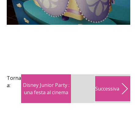
Torna
Disney Junior Party :
a:
Successiva
una festa al cinema