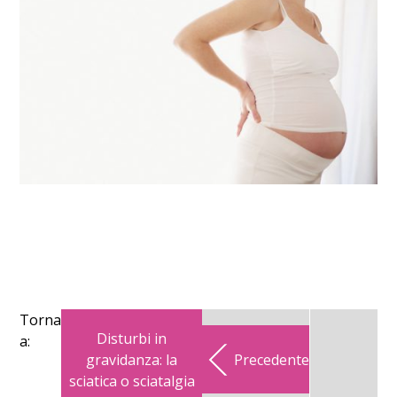
Torna
Disturbi in
a:
gravidanza: la
Precedente
sciatica o sciatalgia