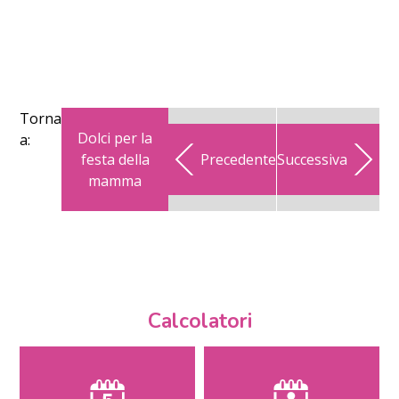
Torna
Dolci per la
a:
festa della
Precedente
Successiva
mamma
Calcolatori