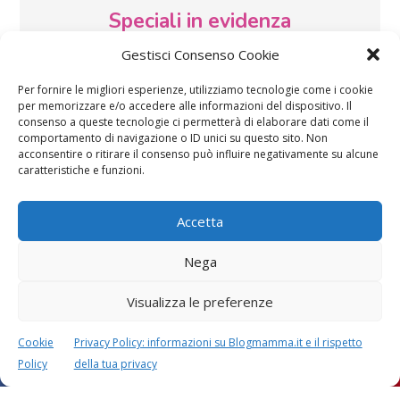
Speciali in evidenza
Gestisci Consenso Cookie
Per fornire le migliori esperienze, utilizziamo tecnologie come i cookie
per memorizzare e/o accedere alle informazioni del dispositivo. Il
consenso a queste tecnologie ci permetterà di elaborare dati come il
comportamento di navigazione o ID unici su questo sito. Non
acconsentire o ritirare il consenso può influire negativamente su alcune
Vaccini
SOS Pediatra
caratteristiche e funzioni.
Accetta
Nega
Visualizza le preferenze
Festa della mamma:
Le settimane di
lavoretti, biglietti
gravidanza
Cookie
Privacy Policy: informazioni su Blogmamma.it e il rispetto
d’auguri, filastrocche
Policy
della tua privacy