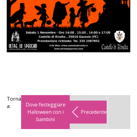
Torna
Dove festeggiare
a:
Halloween con i
Precedente
bambini