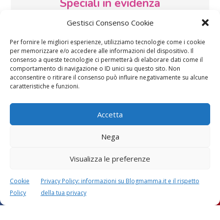
Speciali in evidenza
Gestisci Consenso Cookie
Per fornire le migliori esperienze, utilizziamo tecnologie come i cookie
per memorizzare e/o accedere alle informazioni del dispositivo. Il
consenso a queste tecnologie ci permetterà di elaborare dati come il
comportamento di navigazione o ID unici su questo sito. Non
acconsentire o ritirare il consenso può influire negativamente su alcune
Vaccini
SOS Pediatra
caratteristiche e funzioni.
Accetta
Nega
Visualizza le preferenze
Festa della mamma:
Le settimane di
lavoretti, biglietti
gravidanza
Cookie
Privacy Policy: informazioni su Blogmamma.it e il rispetto
d’auguri, filastrocche
Policy
della tua privacy