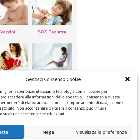
Vaccini
SOS Pediatra
esta della
Le settimane di
Gestisci Consenso Cookie
a: lavoretti,
gravidanza
etti d’auguri,
lastrocche
e migliori esperienze, utilizziamo tecnologie come i cookie per
/o accedere alle informazioni del dispositivo. Il consenso a queste
 permetterà di elaborare dati come il comportamento di navigazione o
esto sito. Non acconsentire o ritirare il consenso può influire
 su alcune caratteristiche e funzioni.
ICA IL CONSENSO
COOKIE POLICY (UE)
etta
Nega
Visualizza le preferenze