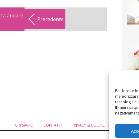
nza andare
Precedente
F
mamm
bigli
fi
Per fornire l
memorizzare e
tecnologie ci
ID unici su qu
negativamente
CHI SIAMO
CONTATTI
PRIVACY & COOKIE POLICY
MODIF
Acc