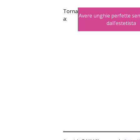
Torna
Avere unghie perfette se
a:
dall’estetista