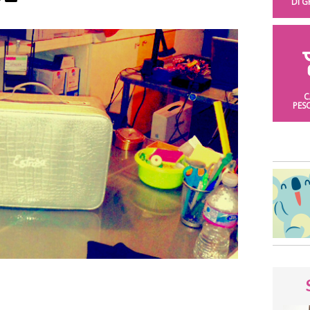
DI 
C
PES