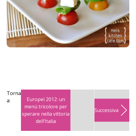
Torna
Europei 2012: un
a:
menù tricolore per
Successiva
sperare nella vittoria
dell’Italia