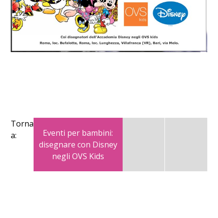
Torna
Eventi per bambini:
a:
disegnare con Disney
negli OVS Kids