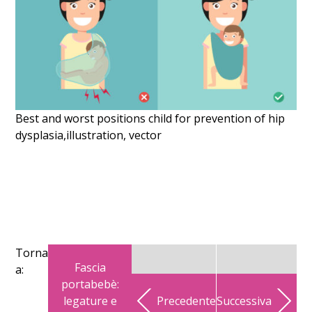
Best and worst positions child for prevention of hip
dysplasia,illustration, vector
Torna
Fascia
a:
portabebè:
legature e
Precedente
Successiva