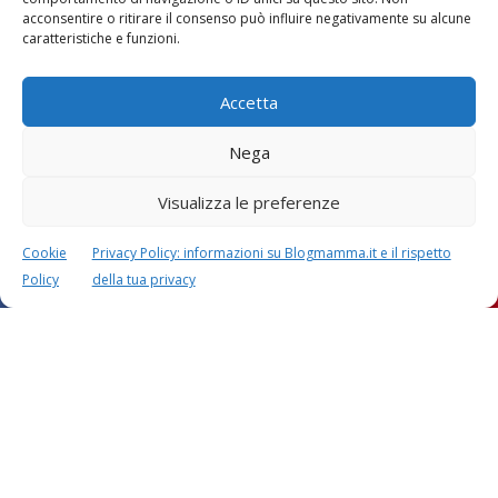
Vaccini
SOS Pediatra
acconsentire o ritirare il consenso può influire negativamente su alcune
caratteristiche e funzioni.
Accetta
Nega
Visualizza le preferenze
Festa della mamma:
Le settimane di
lavoretti, biglietti
gravidanza
d’auguri, filastrocche
Cookie
Privacy Policy: informazioni su Blogmamma.it e il rispetto
Policy
della tua privacy
Chi siamo
Contatti
Privacy & Cookie Policy
Modifica il consenso
Cookie Policy (UE)
Copyright © 2026 Blogmamma by
FattoreMamma
Design e sviluppo
colorinside studio
con
Atelier FattoreMamma