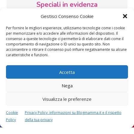
Speciali in evidenza
Gestisci Consenso Cookie
Per fornire le migliori esperienze, utilizziamo tecnologie come i cookie
per memorizzare e/o accedere alle informazioni del dispositivo. Il
consenso a queste tecnologie ci permetterà di elaborare dati come il
comportamento di navigazione o ID unici su questo sito. Non
acconsentire o ritirare il consenso può influire negativamente su alcune
Vaccini
SOS Pediatra
caratteristiche e funzioni.
Accetta
Nega
Visualizza le preferenze
Festa della mamma:
Le settimane di
lavoretti, biglietti
gravidanza
Cookie
Privacy Policy: informazioni su Blogmamma.it e il rispetto
d’auguri, filastrocche
Policy
della tua privacy