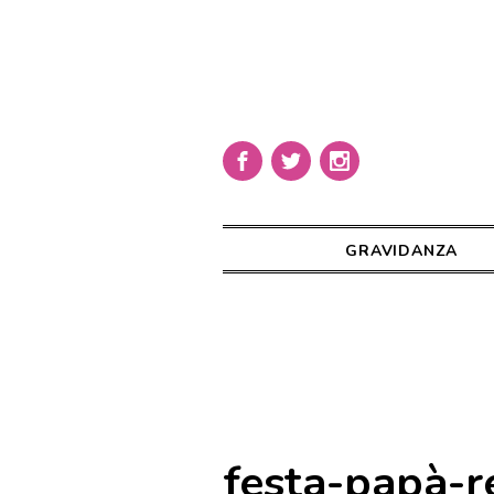
GRAVIDANZA
festa-papà-r