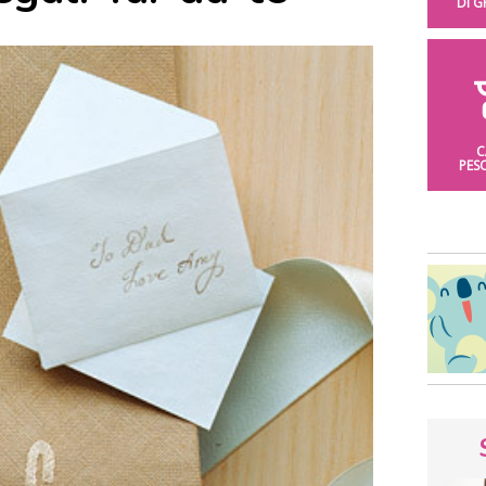
DI 
C
PES