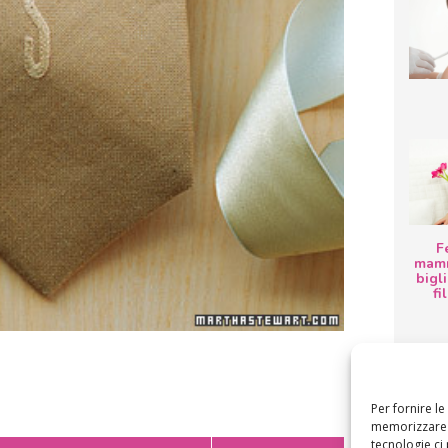
F
mamm
bigli
fi
Per fornire l
memorizzare e
tecnologie ci