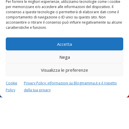
Per fornire le migliori esperienze, utilizziamo tecnologie come i cookie
per memorizzare e/o accedere alle informazioni del dispositivo. Il
consenso a queste tecnologie ci permetterà di elaborare dati come il
comportamento di navigazione o ID unici su questo sito. Non
acconsentire o ritirare il consenso può influire negativamente su alcune
Vaccini
SOS Pediatra
caratteristiche e funzioni.
Accetta
Nega
Visualizza le preferenze
Festa della mamma:
Le settimane di
lavoretti, biglietti
gravidanza
d’auguri, filastrocche
Cookie
Privacy Policy: informazioni su Blogmamma.it e il rispetto
Policy
della tua privacy
Chi siamo
Contatti
Privacy & Cookie Policy
Modifica il consenso
Cookie Policy (UE)