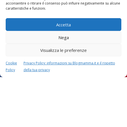
Vaccini
SOS Pediatra
acconsentire o ritirare il consenso può influire negativamente su alcune
caratteristiche e funzioni.
Accetta
Nega
Visualizza le preferenze
Festa della mamma:
Le settimane di
lavoretti, biglietti
gravidanza
d’auguri, filastrocche
Cookie
Privacy Policy: informazioni su Blogmamma.it e il rispetto
Policy
della tua privacy
Chi siamo
Contatti
Privacy & Cookie Policy
Modifica il consenso
Cookie Policy (UE)
Copyright © 2026 Blogmamma by
FattoreMamma
Design e sviluppo
colorinside studio
con
Atelier FattoreMamma