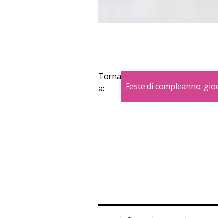
Torna
Feste di compleanno: gio
a: