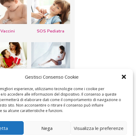
Vaccini
SOS Pediatra
esta della
Le settimane di
Gestisci Consenso Cookie
a: lavoretti,
gravidanza
etti d’auguri,
lastrocche
e migliori esperienze, utilizziamo tecnologie come i cookie per
/o accedere alle informazioni del dispositivo. Il consenso a queste
 permetterà di elaborare dati come il comportamento di navigazione o
esto sito. Non acconsentire o ritirare il consenso può influire
 su alcune caratteristiche e funzioni.
ICA IL CONSENSO
COOKIE POLICY (UE)
etta
Nega
Visualizza le preferenze