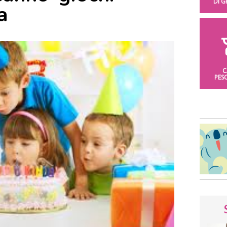
DI 
a
C
PES