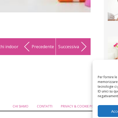
chi indoor
Precedente
Successiva
F
mamm
bigli
fi
Per fornire l
memorizzare e
tecnologie ci
ID unici su qu
negativamente
CHI SIAMO
CONTATTI
PRIVACY & COOKIE POLICY
MODIF
Acc