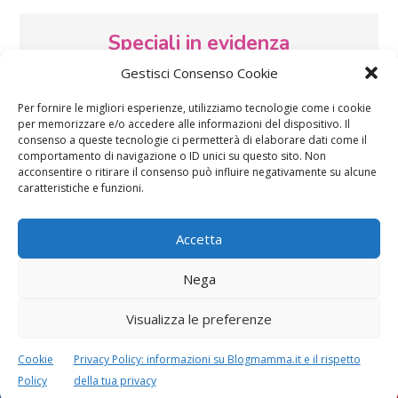
Speciali in evidenza
Gestisci Consenso Cookie
Per fornire le migliori esperienze, utilizziamo tecnologie come i cookie
per memorizzare e/o accedere alle informazioni del dispositivo. Il
consenso a queste tecnologie ci permetterà di elaborare dati come il
comportamento di navigazione o ID unici su questo sito. Non
acconsentire o ritirare il consenso può influire negativamente su alcune
caratteristiche e funzioni.
Vaccini
SOS Pediatra
Accetta
Nega
Visualizza le preferenze
Festa della mamma:
Le settimane di
lavoretti, biglietti
gravidanza
Cookie
Privacy Policy: informazioni su Blogmamma.it e il rispetto
d’auguri, filastrocche
Policy
della tua privacy