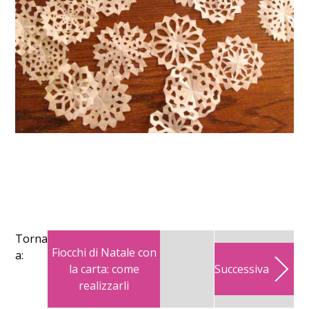
Torna
Fiocchi di Natale con
a:
la carta: come
Successiva
realizzarli