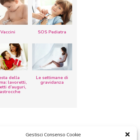
Vaccini
SOS Pediatra
esta della
Le settimane di
a: lavoretti,
gravidanza
etti d’auguri,
lastrocche
Gestisci Consenso Cookie