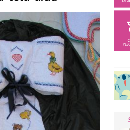
DI 
C
PES