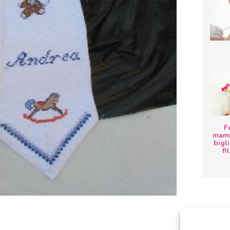
F
mamm
bigli
fi