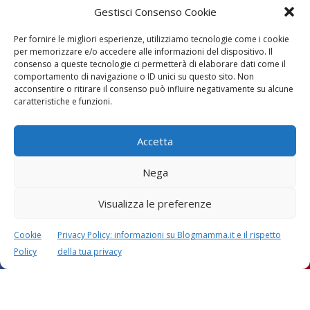
Gestisci Consenso Cookie
Per fornire le migliori esperienze, utilizziamo tecnologie come i cookie
per memorizzare e/o accedere alle informazioni del dispositivo. Il
consenso a queste tecnologie ci permetterà di elaborare dati come il
comportamento di navigazione o ID unici su questo sito. Non
acconsentire o ritirare il consenso può influire negativamente su alcune
Vaccini
SOS Pediatra
caratteristiche e funzioni.
Accetta
Nega
Visualizza le preferenze
Festa della mamma:
Le settimane di
lavoretti, biglietti
gravidanza
Cookie
Privacy Policy: informazioni su Blogmamma.it e il rispetto
d’auguri, filastrocche
Policy
della tua privacy