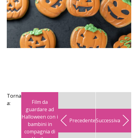
Torna
Film da
a:
guardare ad
Halloween con i
Precedente
Successiva
bambini in
compagnia di