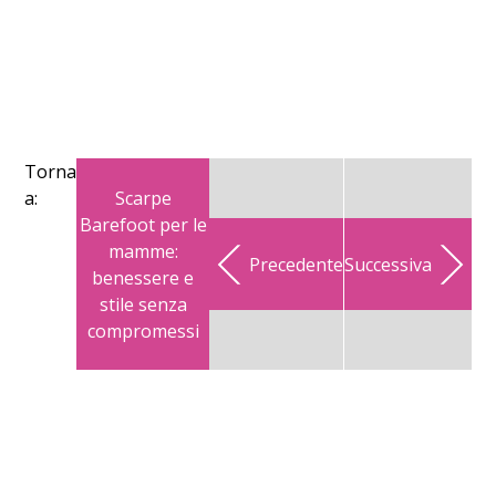
Torna
Scarpe
a:
Barefoot per le
mamme:
Precedente
Successiva
benessere e
stile senza
compromessi